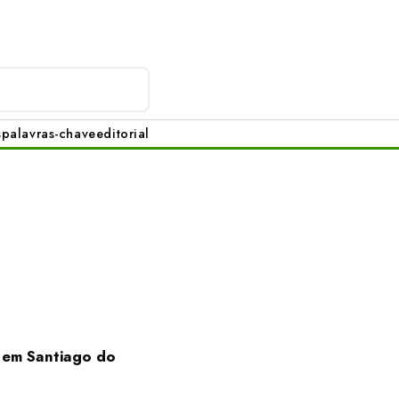
s
palavras-chave
editorial
L em Santiago do