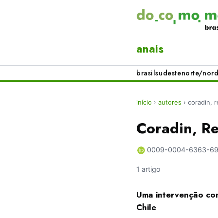
anais
brasil
sudeste
norte/nord
início
›
autores
›
coradin, 
Coradin, R
0009-0004-6363-6
1 artigo
Uma intervenção con
Chile