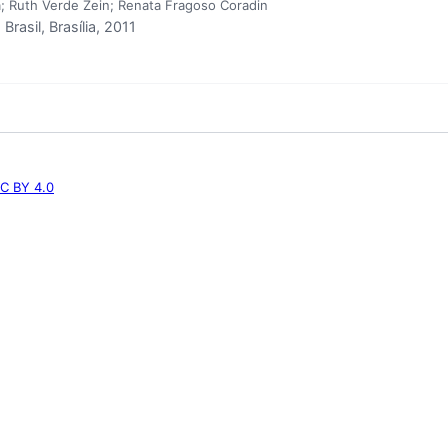
a; Ruth Verde Zein; Renata Fragoso Coradin
asil, Brasília, 2011
C BY 4.0