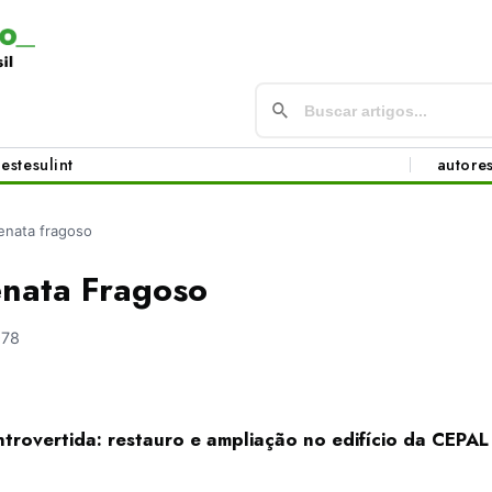
este
sul
int
autore
renata fragoso
enata Fragoso
978
trovertida: restauro e ampliação no edifício da CEPA