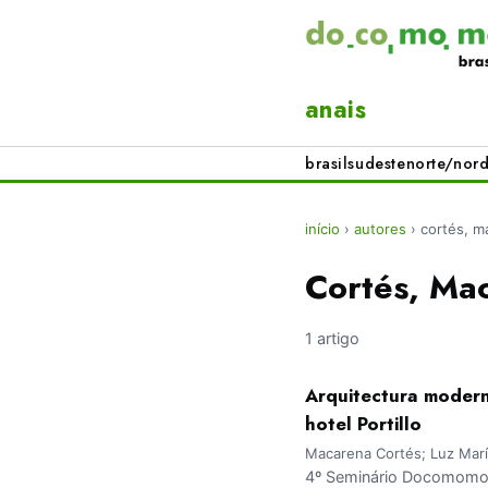
anais
brasil
sudeste
norte/nord
início
›
autores
›
cortés, m
Cortés, Ma
1 artigo
Arquitectura moderna
hotel Portillo
Macarena Cortés; Luz Marí
4º Seminário Docomomo S