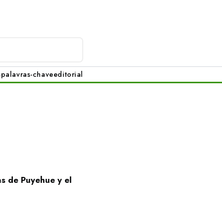
s
palavras-chave
editorial
as de Puyehue y el