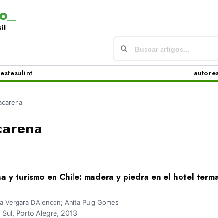
este
sul
int
autore
acarena
carena
 y turismo en Chile: madera y piedra en el hotel term
a Vergara D'Alençon; Anita Puig Gomes
ul, Porto Alegre, 2013