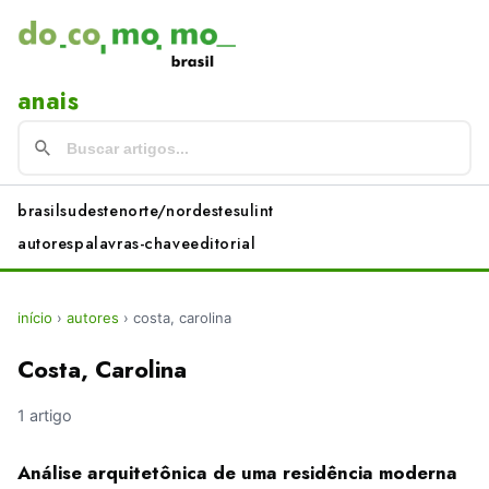
anais
brasil
sudeste
norte/nordeste
sul
int
autores
palavras-chave
editorial
início
›
autores
›
costa, carolina
Costa, Carolina
1 artigo
Análise arquitetônica de uma residência moderna