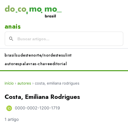
anais
brasil
sudeste
norte/nordeste
sul
int
autores
palavras-chave
editorial
início
›
autores
›
costa, emiliana rodrigues
Costa, Emiliana Rodrigues
0000-0002-1200-1719
1 artigo