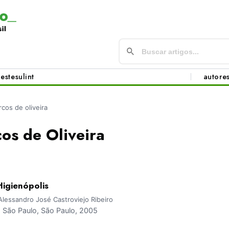
este
sul
int
autore
cos de oliveira
os de Oliveira
Higienópolis
Alessandro José Castroviejo Ribeiro
São Paulo, São Paulo, 2005