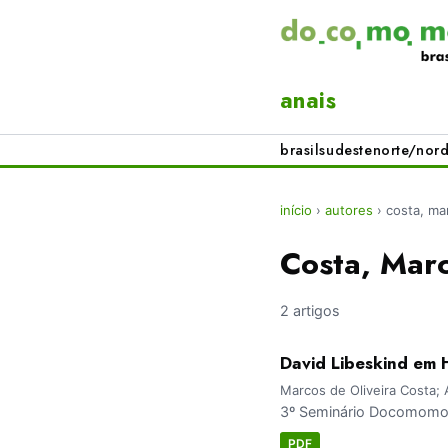
anais
brasil
sudeste
norte/nord
início
›
autores
›
costa, mar
Costa, Marc
2 artigos
David Libeskind em 
Marcos de Oliveira Costa; 
3º Seminário Docomomo 
PDF