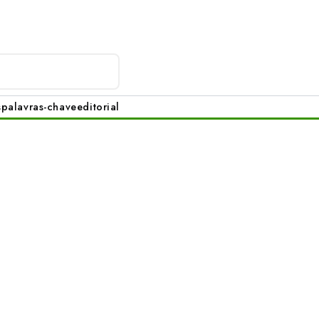
s
palavras-chave
editorial