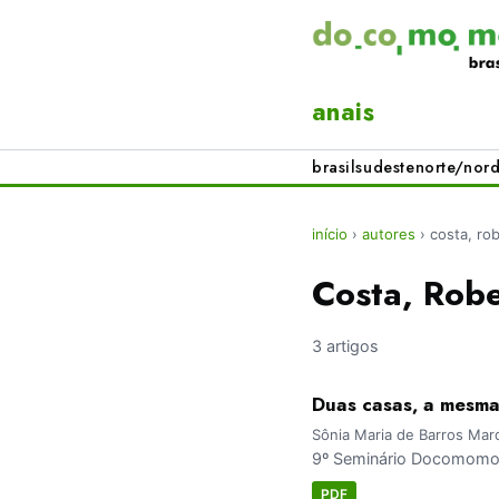
anais
brasil
sudeste
norte/nord
início
›
autores
›
costa, rob
Costa, Robe
3 artigos
Duas casas, a mesma
Sônia Maria de Barros Marq
9º Seminário Docomomo Br
PDF