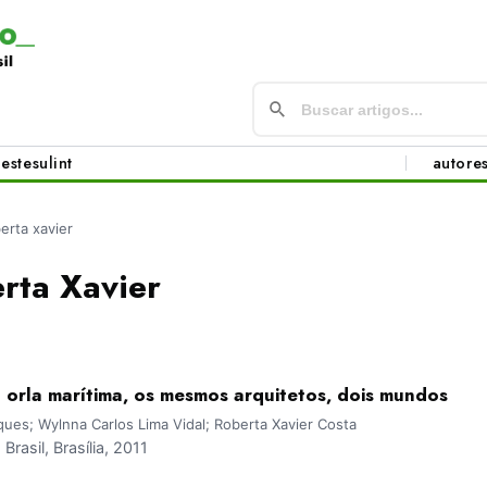
este
sul
int
autore
erta xavier
rta Xavier
 orla marítima, os mesmos arquitetos, dois mundos
ues; Wylnna Carlos Lima Vidal; Roberta Xavier Costa
asil, Brasília, 2011