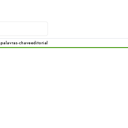
s
palavras-chave
editorial