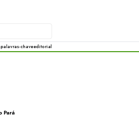
s
palavras-chave
editorial
o Pará