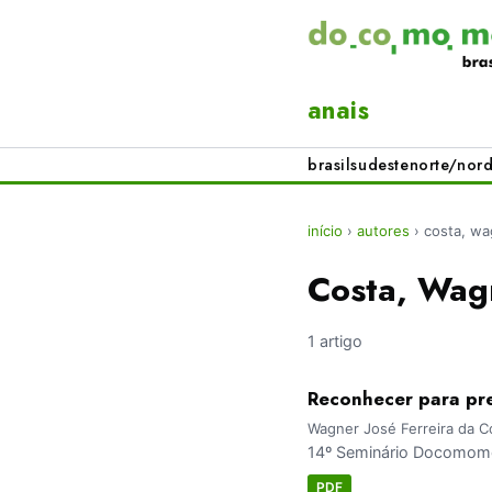
anais
brasil
sudeste
norte/nord
início
›
autores
›
costa, wa
Costa, Wagn
1 artigo
Reconhecer para pre
Wagner José Ferreira da Co
14º Seminário Docomomo
PDF