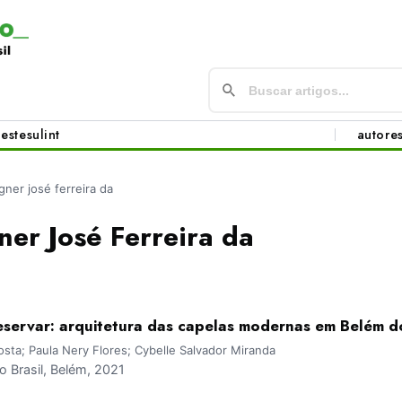
este
sul
int
autore
gner josé ferreira da
er José Ferreira da
servar: arquitetura das capelas modernas em Belém d
sta; Paula Nery Flores; Cybelle Salvador Miranda
 Brasil, Belém, 2021