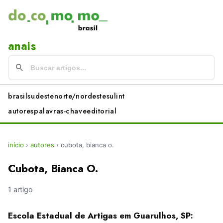
anais
brasil
sudeste
norte/nordeste
sul
int
autores
palavras-chave
editorial
início
›
autores
›
cubota, bianca o.
Cubota, Bianca O.
1 artigo
Escola Estadual de Artigas em Guarulhos, SP: