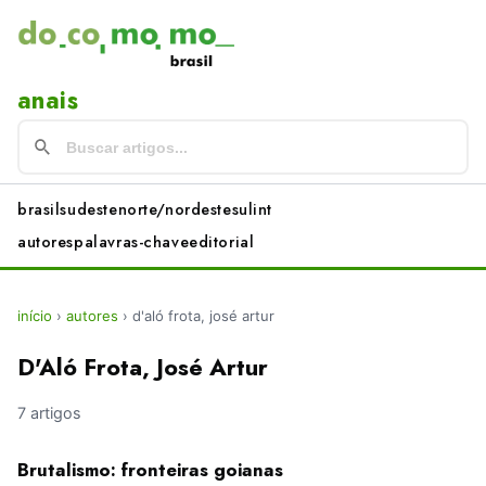
anais
brasil
sudeste
norte/nordeste
sul
int
autores
palavras-chave
editorial
início
›
autores
›
d'aló frota, josé artur
D'Aló Frota, José Artur
7 artigos
Brutalismo: fronteiras goianas