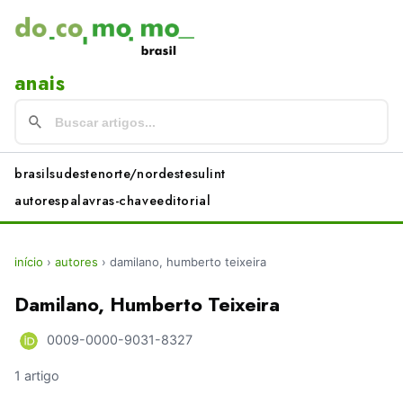
anais
brasil
sudeste
norte/nordeste
sul
int
autores
palavras-chave
editorial
início
›
autores
›
damilano, humberto teixeira
Damilano, Humberto Teixeira
0009-0000-9031-8327
1 artigo