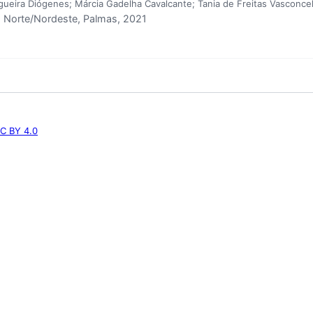
gueira Diógenes; Márcia Gadelha Cavalcante; Tania de Freitas Vasconcel
Norte/Nordeste, Palmas, 2021
C BY 4.0