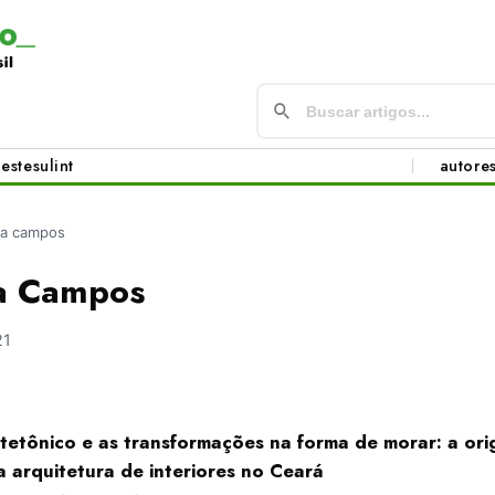
este
sul
int
autore
cia campos
ia Campos
21
etônico e as transformações na forma de morar: a or
a arquitetura de interiores no Ceará