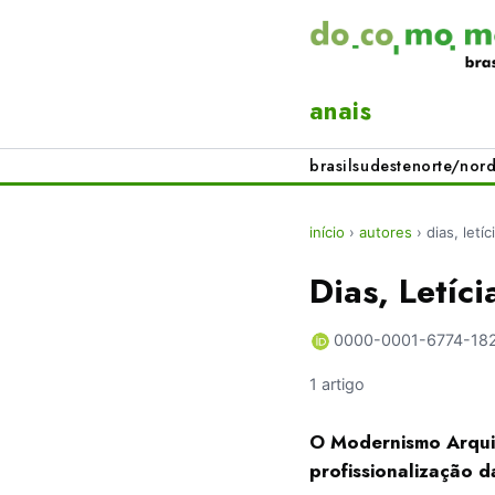
anais
brasil
sudeste
norte/nord
início
›
autores
›
dias, letí
Dias, Letíc
0000-0001-6774-18
1 artigo
O Modernismo Arquit
profissionalização d