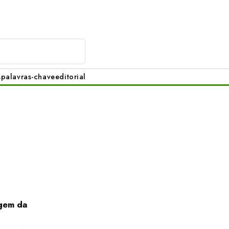
s
palavras-chave
editorial
igem da