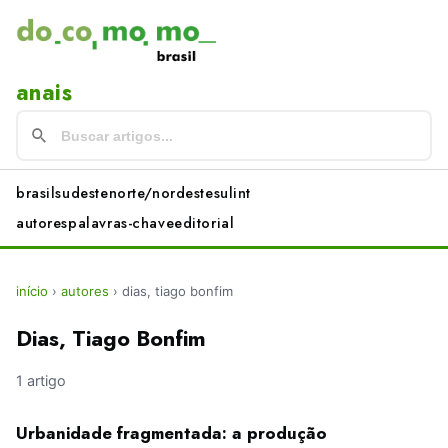
anais
brasil
sudeste
norte/nordeste
sul
int
autores
palavras-chave
editorial
início
›
autores
›
dias, tiago bonfim
Dias, Tiago Bonfim
1 artigo
Urbanidade fragmentada: a produção