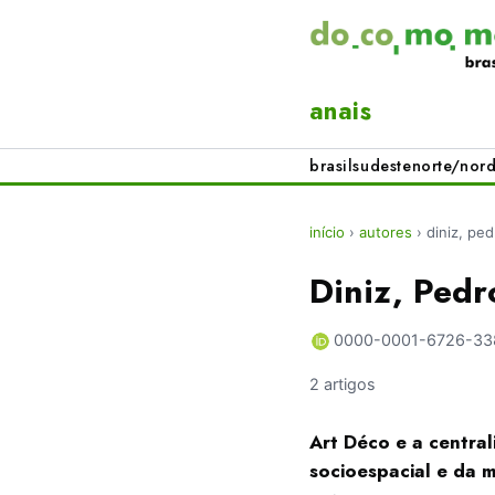
anais
brasil
sudeste
norte/nord
início
›
autores
›
diniz, pe
Diniz, Pedr
0000-0001-6726-33
2 artigos
Art Déco e a centra
socioespacial e da 