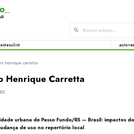
este
sul
int
autore
dro henrique carretta
o Henrique Carretta
80
lidade urbana de Passo Fundo/RS — Brasil: impactos d
mudança de uso no repertório local