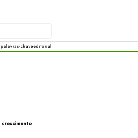
s
palavras-chave
editorial
o crescimento