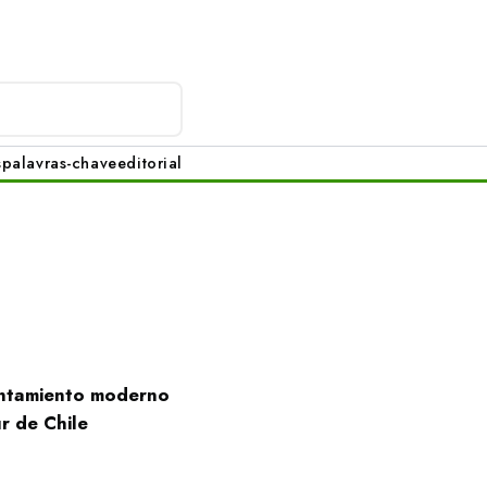
s
palavras-chave
editorial
sentamiento moderno
r de Chile