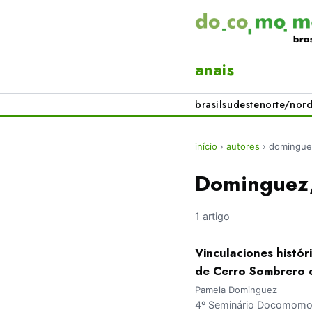
anais
brasil
sudeste
norte/nord
início
›
autores
›
domingue
Dominguez
1 artigo
Vinculaciones histór
de Cerro Sombrero en
Pamela Dominguez
4º Seminário Docomomo S