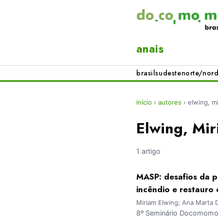
anais
brasil
sudeste
norte/nord
início
›
autores
›
elwing, m
Elwing, Mi
1 artigo
MASP: desafios da 
incêndio e restauro
Miriam Elwing; Ana Marta D
8º Seminário Docomomo 