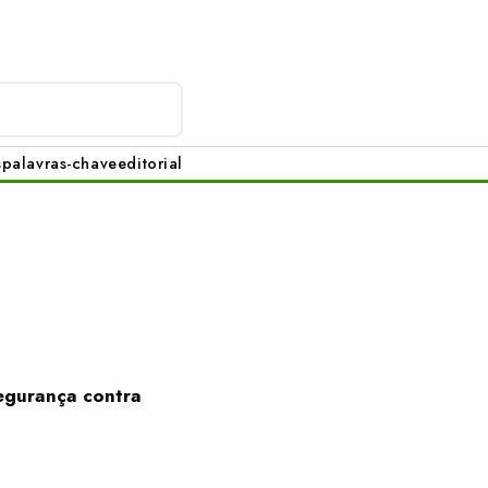
s
palavras-chave
editorial
egurança contra