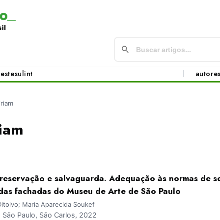
este
sul
int
autore
iriam
riam
preservação e salvaguarda. Adequação às normas de s
 das fachadas do Museu de Arte de São Paulo
itolvo; Maria Aparecida Soukef
São Paulo, São Carlos, 2022