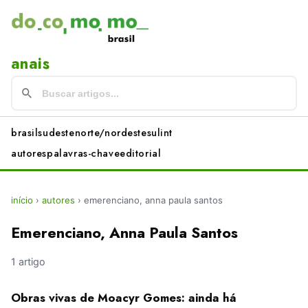
anais
brasil
sudeste
norte/nordeste
sul
int
autores
palavras-chave
editorial
início
›
autores
›
emerenciano, anna paula santos
Emerenciano, Anna Paula Santos
1 artigo
Obras vivas de Moacyr Gomes: ainda há