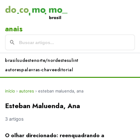
anais
brasil
sudeste
norte/nordeste
sul
int
autores
palavras-chave
editorial
início
›
autores
›
esteban maluenda, ana
Esteban Maluenda, Ana
3 artigos
O olhar direcionado: reenquadrando a