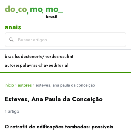
anais
brasil
sudeste
norte/nordeste
sul
int
autores
palavras-chave
editorial
início
›
autores
›
esteves, ana paula da conceição
Esteves, Ana Paula da Conceição
1 artigo
O retrofit de edificações tombadas: possíveis