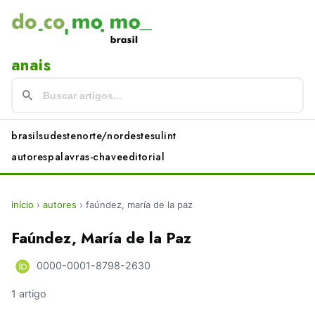
anais
brasil
sudeste
norte/nordeste
sul
int
autores
palavras-chave
editorial
início
›
autores
›
faúndez, maría de la paz
Faúndez, María de la Paz
0000-0001-8798-2630
1 artigo