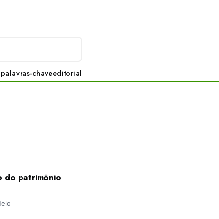
s
palavras-chave
editorial
o do patrimônio
Melo