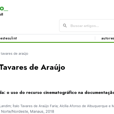
este
sul
int
autore
lo tavares de araújo
o Tavares de Araújo
da: o uso do recurso cinematográfico na documentaçã
andim; Ítalo Tavares de Araújo Faria; Alcília Afonso de Albuquerque e 
Norte/Nordeste, Manaus, 2018