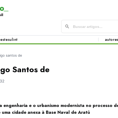
este
sul
int
autore
rigo santos de
igo Santos de
532
 a engenharia e o urbanismo modernista no processo 
e uma cidade anexa à Base Naval de Aratú