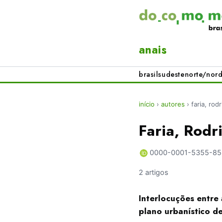
anais
brasil
sudeste
norte/nord
início
›
autores
›
faria, rod
Faria, Rodr
0000-0001-5355-8
2 artigos
Interlocuções entre
plano urbanístico d