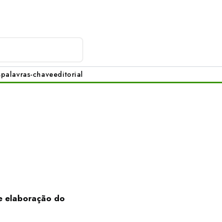
s
palavras-chave
editorial
de elaboração do