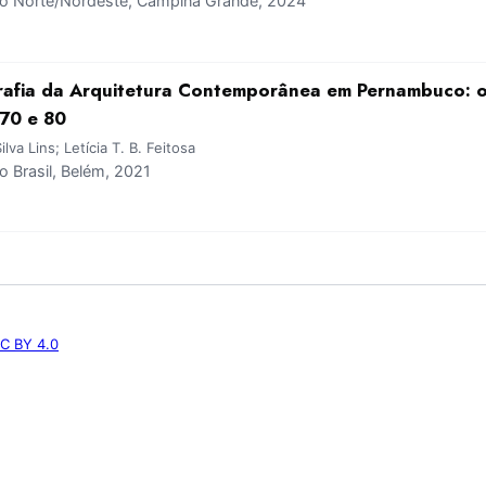
 Norte/Nordeste, Campina Grande, 2024
rafia da Arquitetura Contemporânea em Pernambuco: o
 70 e 80
lva Lins; Letícia T. B. Feitosa
 Brasil, Belém, 2021
C BY 4.0