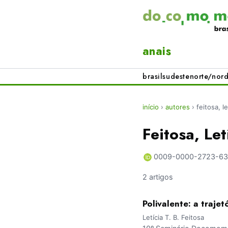
anais
brasil
sudeste
norte/nord
início
›
autores
›
feitosa, le
Feitosa, Let
0009-0000-2723-6
2 artigos
Polivalente: a traje
Letícia T. B. Feitosa