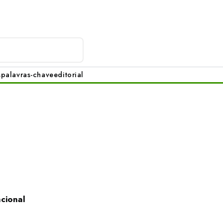
s
palavras-chave
editorial
acional