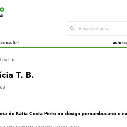
este
sul
int
autore
tícia t. b.
ícia T. B.
388
tória de Kátia Costa Pinto no design pernambucano e n