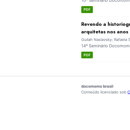
10º Seminário Docomomo
PDF
Revendo a historiog
arquitetas nos anos
Guilah Naslavsky; Rafaela Si
14º Seminário Docomomo
PDF
docomomo brasil
Conteúdo licenciado sob
C