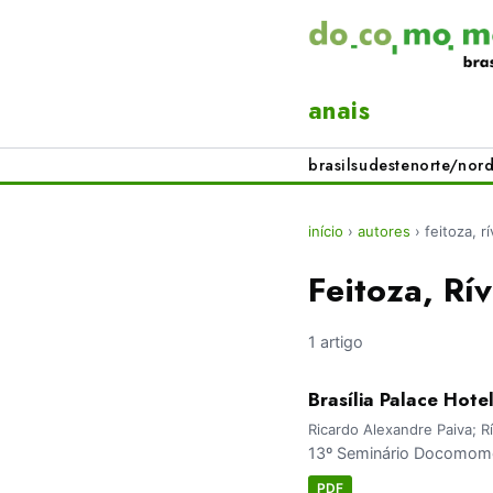
anais
brasil
sudeste
norte/nord
início
›
autores
›
feitoza, r
Feitoza, Rí
1 artigo
Brasília Palace Hote
Ricardo Alexandre Paiva; Rí
13º Seminário Docomomo 
PDF