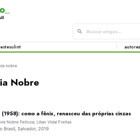
este
sul
int
autore
ívia nobre
via Nobre
l (1958): como a fênix, renasceu das próprias cinzas
via Nobre Feitoza; Lilian Vidal Freitas
Brasil, Salvador, 2019