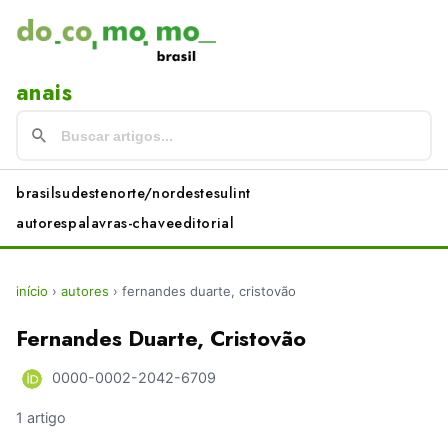
anais
brasil
sudeste
norte/nordeste
sul
int
autores
palavras-chave
editorial
início
›
autores
›
fernandes duarte, cristovão
Fernandes Duarte, Cristovão
0000-0002-2042-6709
1 artigo