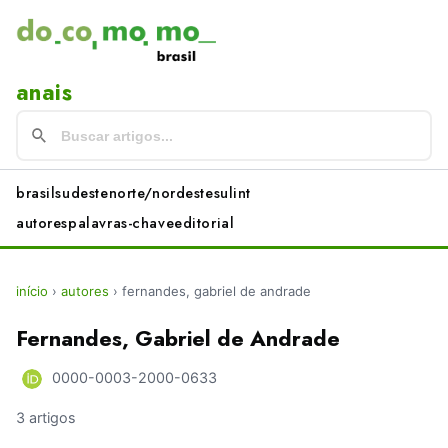
anais
brasil
sudeste
norte/nordeste
sul
int
autores
palavras-chave
editorial
início
›
autores
›
fernandes, gabriel de andrade
Fernandes, Gabriel de Andrade
0000-0003-2000-0633
3 artigos