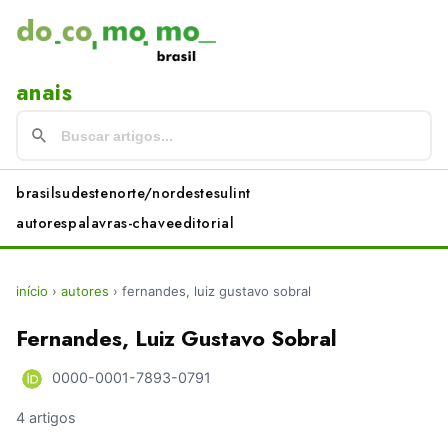
anais
brasil
sudeste
norte/nordeste
sul
int
autores
palavras-chave
editorial
início
›
autores
›
fernandes, luiz gustavo sobral
Fernandes, Luiz Gustavo Sobral
0000-0001-7893-0791
4 artigos