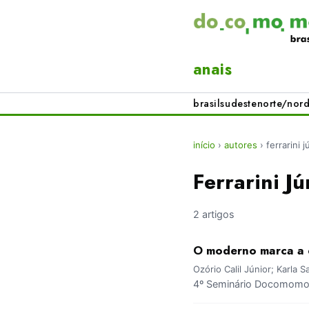
anais
brasil
sudeste
norte/nord
início
›
autores
›
ferrarini j
Ferrarini Jú
2 artigos
O moderno marca a 
Ozório Calil Júnior; Karla S
4º Seminário Docomomo B