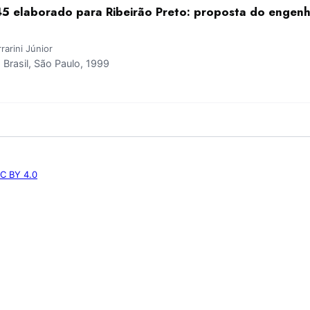
45 elaborado para Ribeirão Preto: proposta do engenhe
rrarini Júnior
rasil, São Paulo, 1999
C BY 4.0