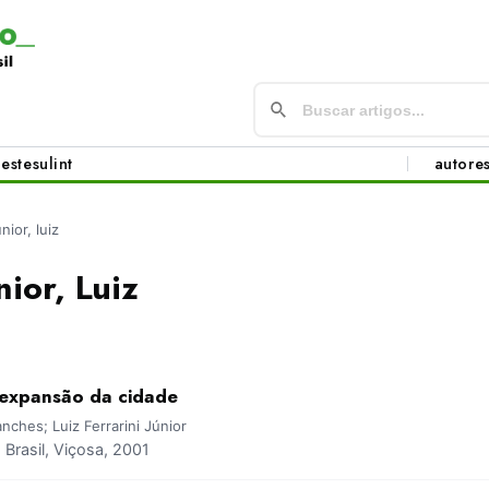
este
sul
int
autore
únior, luiz
nior, Luiz
expansão da cidade
anches; Luiz Ferrarini Júnior
rasil, Viçosa, 2001