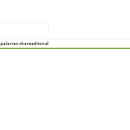
s
palavras-chave
editorial