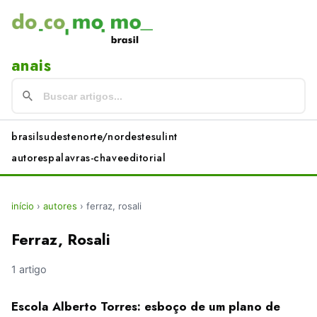
anais
brasil
sudeste
norte/nordeste
sul
int
autores
palavras-chave
editorial
início
›
autores
›
ferraz, rosali
Ferraz, Rosali
1 artigo
Escola Alberto Torres: esboço de um plano de