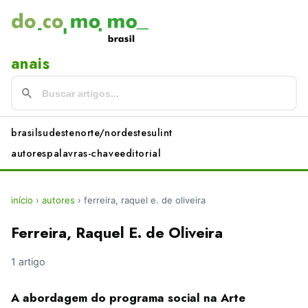
anais
brasil
sudeste
norte/nordeste
sul
int
autores
palavras-chave
editorial
início
›
autores
›
ferreira, raquel e. de oliveira
Ferreira, Raquel E. de Oliveira
1 artigo
A abordagem do programa social na Arte