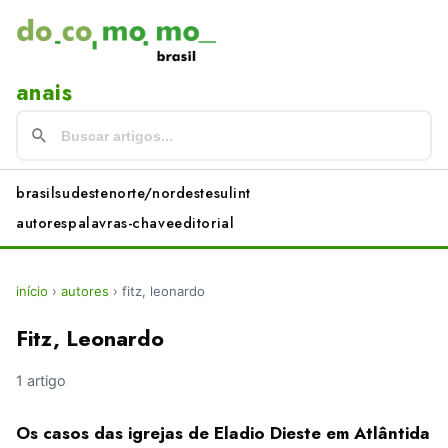
anais
brasil
sudeste
norte/nordeste
sul
int
autores
palavras-chave
editorial
início
›
autores
›
fitz, leonardo
Fitz, Leonardo
1 artigo
Os casos das igrejas de Eladio Dieste em Atlântida