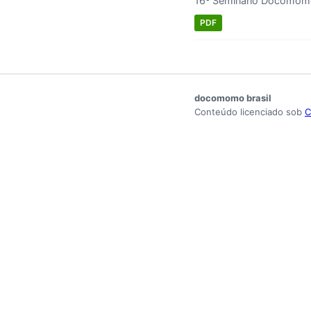
16º Seminário Docomomo 
PDF
docomomo brasil
Conteúdo licenciado sob
C