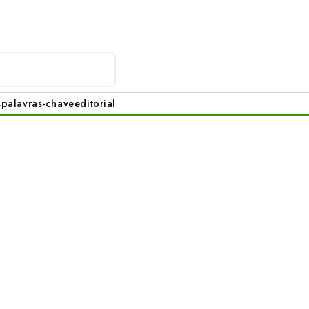
s
palavras-chave
editorial