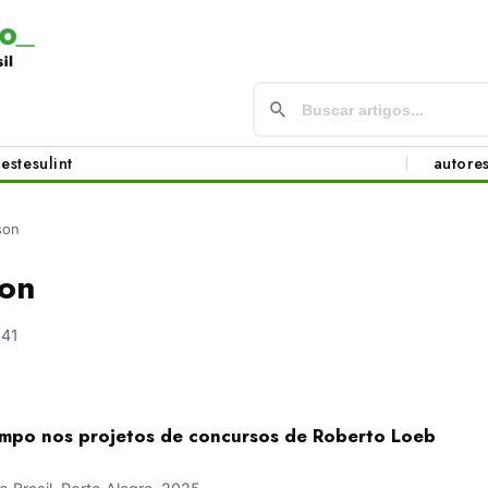
este
sul
int
autore
lson
son
341
empo nos projetos de concursos de Roberto Loeb