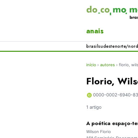
anais
brasil
sudeste
norte/nord
início
›
autores
›
florio, wi
Florio, Wil
0000-0002-6940-8
1 artigo
A poética espaço-t
Wilson Florio