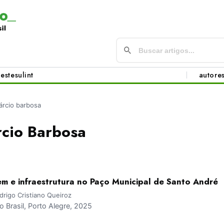
este
sul
int
autore
árcio barbosa
rcio Barbosa
em e infraestrutura no Paço Municipal de Santo André
drigo Cristiano Queiroz
Brasil, Porto Alegre, 2025