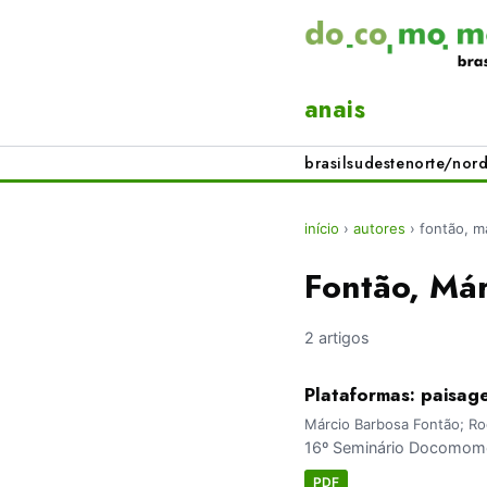
anais
brasil
sudeste
norte/nord
início
›
autores
›
fontão, m
Fontão, Má
2 artigos
Plataformas: paisag
Márcio Barbosa Fontão; Ro
16º Seminário Docomomo 
PDF