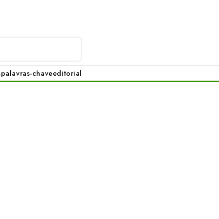
s
palavras-chave
editorial