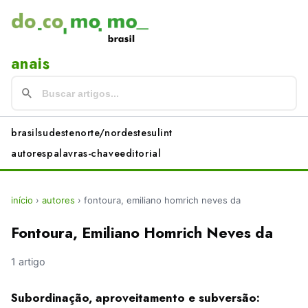
anais
brasil
sudeste
norte/nordeste
sul
int
autores
palavras-chave
editorial
início
›
autores
›
fontoura, emiliano homrich neves da
Fontoura, Emiliano Homrich Neves da
1 artigo
Subordinação, aproveitamento e subversão: