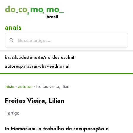
anais
brasil
sudeste
norte/nordeste
sul
int
autores
palavras-chave
editorial
início
›
autores
›
freitas vieira, lilian
Freitas Vieira, Lilian
1 artigo
In Memoriam: o trabalho de recuperação e