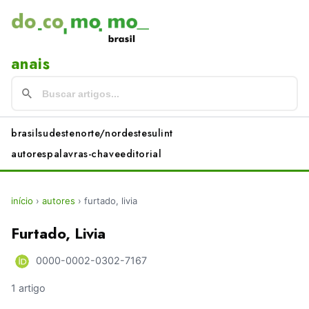
anais
brasil
sudeste
norte/nordeste
sul
int
autores
palavras-chave
editorial
início
›
autores
›
furtado, livia
Furtado, Livia
0000-0002-0302-7167
1 artigo