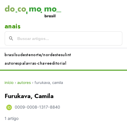
anais
brasil
sudeste
norte/nordeste
sul
int
autores
palavras-chave
editorial
início
›
autores
›
furukava, camila
Furukava, Camila
0009-0008-1317-8840
1 artigo