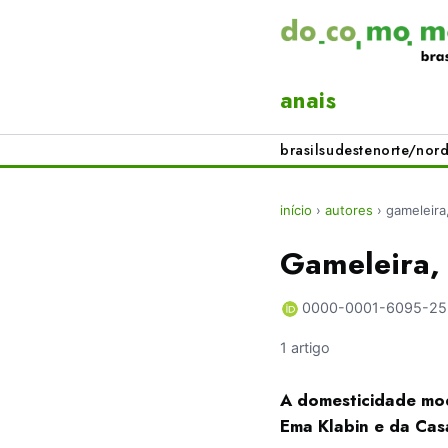
anais
brasil
sudeste
norte/nord
início
›
autores
›
gameleira
Gameleira,
0000-0001-6095-2
1 artigo
A domesticidade mo
Ema Klabin e da Cas