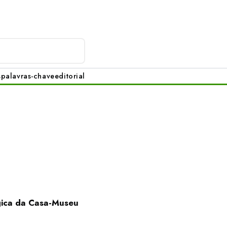
s
palavras-chave
editorial
gica da Casa-Museu