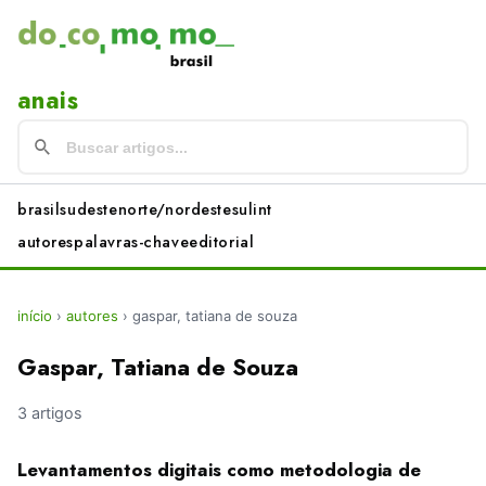
anais
brasil
sudeste
norte/nordeste
sul
int
autores
palavras-chave
editorial
início
›
autores
›
gaspar, tatiana de souza
Gaspar, Tatiana de Souza
3 artigos
Levantamentos digitais como metodologia de