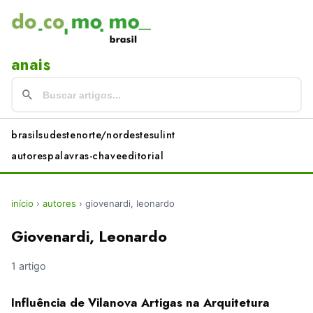
anais
brasil
sudeste
norte/nordeste
sul
int
autores
palavras-chave
editorial
início
›
autores
›
giovenardi, leonardo
Giovenardi, Leonardo
1 artigo
Influência de Vilanova Artigas na Arquitetura