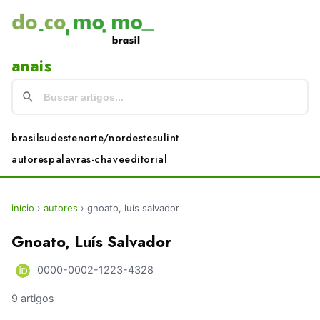
anais
brasil
sudeste
norte/nordeste
sul
int
autores
palavras-chave
editorial
início
›
autores
›
gnoato, luís salvador
Gnoato, Luís Salvador
0000-0002-1223-4328
9 artigos