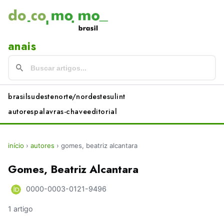
anais
brasil
sudeste
norte/nordeste
sul
int
autores
palavras-chave
editorial
início
›
autores
›
gomes, beatriz alcantara
Gomes, Beatriz Alcantara
0000-0003-0121-9496
1 artigo