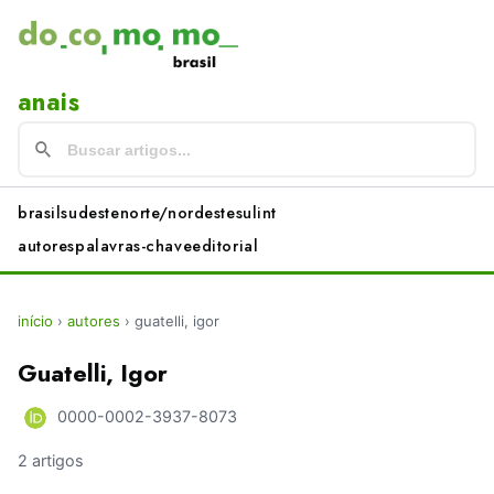
anais
brasil
sudeste
norte/nordeste
sul
int
autores
palavras-chave
editorial
início
›
autores
›
guatelli, igor
Guatelli, Igor
0000-0002-3937-8073
2 artigos