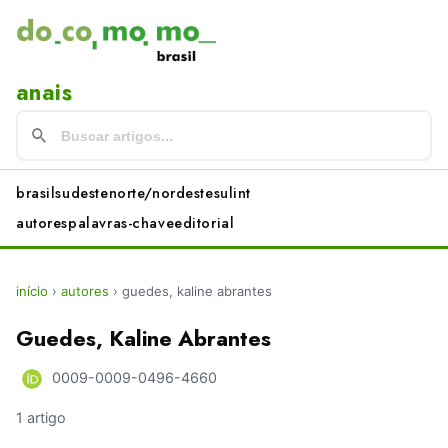
anais
brasil
sudeste
norte/nordeste
sul
int
autores
palavras-chave
editorial
início
›
autores
›
guedes, kaline abrantes
Guedes, Kaline Abrantes
0009-0009-0496-4660
1 artigo