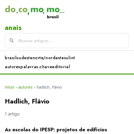
anais
brasil
sudeste
norte/nordeste
sul
int
autores
palavras-chave
editorial
início
›
autores
›
hadlich, flávio
Hadlich, Flávio
1 artigo
As escolas do IPESP: projetos de edifícios