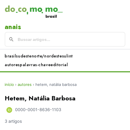
anais
brasil
sudeste
norte/nordeste
sul
int
autores
palavras-chave
editorial
início
›
autores
›
hetem, natália barbosa
Hetem, Natália Barbosa
0000-0001-8636-1103
3 artigos