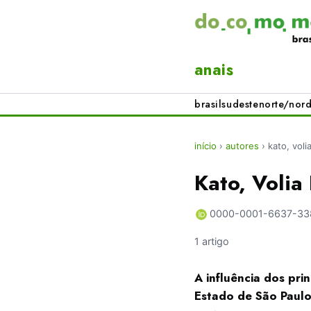
anais
brasil
sudeste
norte/nord
início
›
autores
›
kato, voli
Kato, Volia
0000-0001-6637-33
1 artigo
A influência dos pri
Estado de São Paul