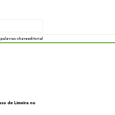
s
palavras-chave
editorial
aso de Limeira no