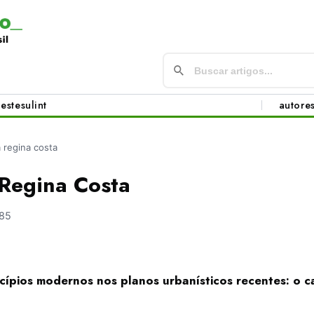
este
sul
int
autore
a regina costa
 Regina Costa
85
ncípios modernos nos planos urbanísticos recentes: o c
o