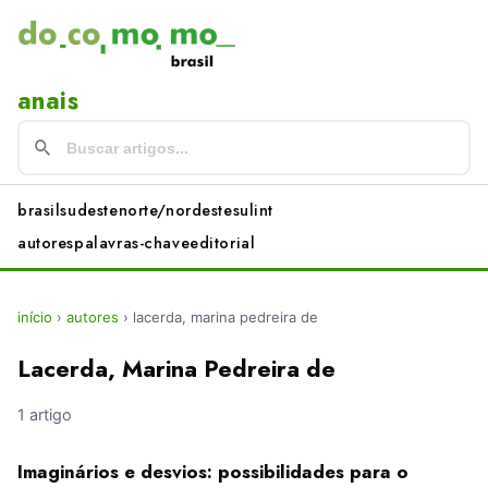
anais
brasil
sudeste
norte/nordeste
sul
int
autores
palavras-chave
editorial
início
›
autores
›
lacerda, marina pedreira de
Lacerda, Marina Pedreira de
1 artigo
Imaginários e desvios: possibilidades para o