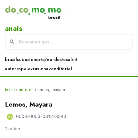
anais
brasil
sudeste
norte/nordeste
sul
int
autores
palavras-chave
editorial
início
›
autores
›
lemos, mayara
Lemos, Mayara
0000-0003-0312-3543
1 artigo