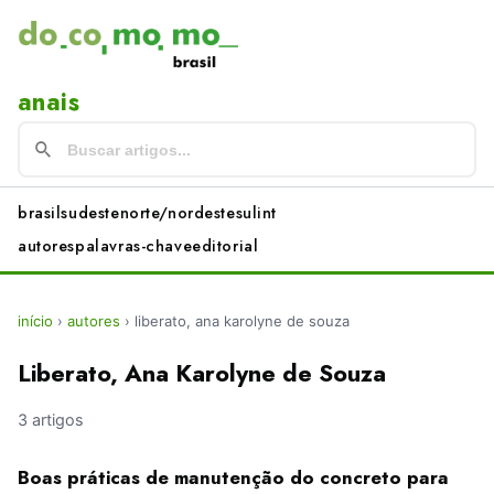
anais
brasil
sudeste
norte/nordeste
sul
int
autores
palavras-chave
editorial
início
›
autores
›
liberato, ana karolyne de souza
Liberato, Ana Karolyne de Souza
3 artigos
Boas práticas de manutenção do concreto para