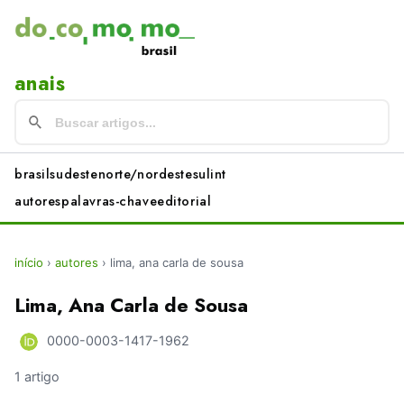
anais
brasil
sudeste
norte/nordeste
sul
int
autores
palavras-chave
editorial
início
›
autores
›
lima, ana carla de sousa
Lima, Ana Carla de Sousa
0000-0003-1417-1962
1 artigo